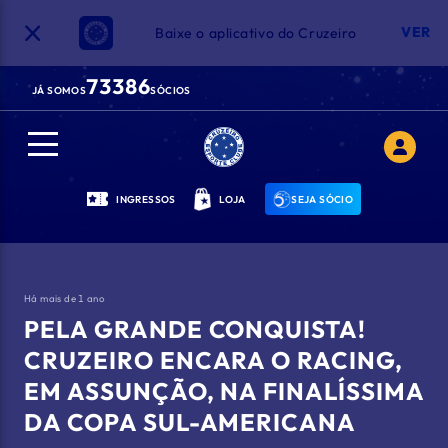
VER
Baixe o aplicativo do Cruzeiro
73386
JÁ SOMOS
SÓCIOS
INGRESSOS
LOJA
SEJA SÓCIO
Há
mais de 1 ano
PELA GRANDE CONQUISTA!
CRUZEIRO ENCARA O RACING,
EM ASSUNÇÃO, NA FINALÍSSIMA
DA COPA SUL-AMERICANA