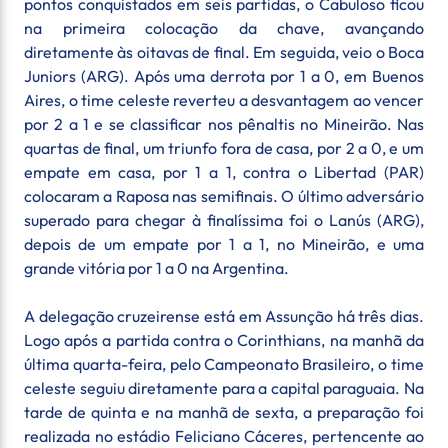
pontos conquistados em seis partidas, o Cabuloso ficou
na primeira colocação da chave, avançando
diretamente às oitavas de final. Em seguida, veio o Boca
Juniors (ARG). Após uma derrota por 1 a 0, em Buenos
Aires, o time celeste reverteu a desvantagem ao vencer
por 2 a 1 e se classificar nos pênaltis no Mineirão. Nas
quartas de final, um triunfo fora de casa, por 2 a 0, e um
empate em casa, por 1 a 1, contra o Libertad (PAR)
colocaram a Raposa nas semifinais. O último adversário
superado para chegar à finalíssima foi o Lanús (ARG),
depois de um empate por 1 a 1, no Mineirão, e uma
grande vitória por 1 a 0 na Argentina.
A delegação cruzeirense está em Assunção há três dias.
Logo após a partida contra o Corinthians, na manhã da
última quarta-feira, pelo Campeonato Brasileiro, o time
celeste seguiu diretamente para a capital paraguaia. Na
tarde de quinta e na manhã de sexta, a preparação foi
realizada no estádio Feliciano Cáceres, pertencente ao