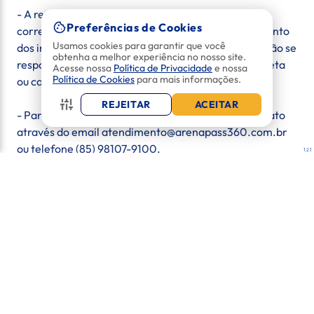
- A responsabilidade de digitar os dados de email
Preferências de Cookies
corretamente e manté-lo disponí­vel para recebimento
Usamos cookies para garantir que você
dos ingressos é exclusiva do cliente. A Arena Pass não se
obtenha a melhor experiência no nosso site.
responsabiliza por dados inseridos de forma incorreta
Acesse nossa
Política de Privacidade
e nossa
Política de Cookies
para mais informações.
ou caixas de entrada cheias.
REJEITAR
ACEITAR
- Para mais informações ou dúvidas, entre em contato
através do email atendimento@arenapass360.com.br
ou telefone (85) 98107-9100.
1.2.1
REGRAS E RESTRIÇÕES PARA MENORES DE IDADE
Seguindo a PORTARIA Nº 001/2017:
- Menores de 16 anos: Não podem entrar ou permanecer
no estádio desacompanhados dos pais ou responsável.